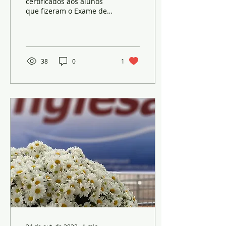
certificados aos alunos
que fizeram o Exame de
Cambridge em Dezembro
2023. Uma Happy Hour. A
entrega dos
certificados...
38
0
1